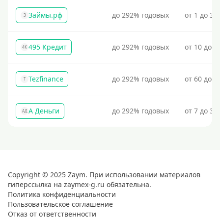
Займы.рф
до 292% годовых
от 1 до 30
З
495 Кредит
до 292% годовых
от 10 до 1
4К
Tezfinance
до 292% годовых
от 60 до 3
T
А Деньги
до 292% годовых
от 7 до 31
АД
Copyright © 2025 Zaym. При использовании материалов
гиперссылка на zaymex-g.ru обязательна.
Политика конфиденциальности
Пользовательское соглашение
Отказ от ответственности