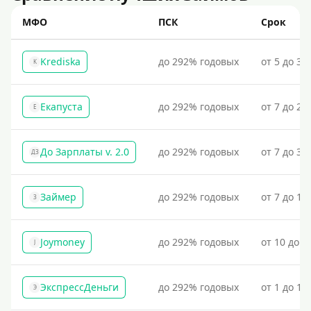
МФО
ПСК
Срок
Krediska
до 292% годовых
от 5 до 30
K
Екапуста
до 292% годовых
от 7 до 21
Е
До Зарплаты v. 2.0
до 292% годовых
от 7 до 36
ДЗ
Займер
до 292% годовых
от 7 до 18
З
Joymoney
до 292% годовых
от 10 до 1
J
ЭкспрессДеньги
до 292% годовых
от 1 до 18
Э