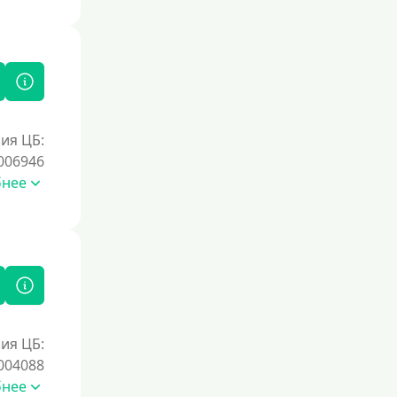
ия ЦБ:
006946
бнее
ия ЦБ:
004088
бнее