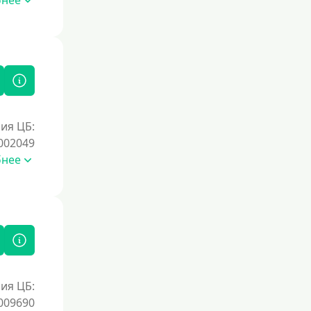
бнее
ия ЦБ:
002049
бнее
ия ЦБ:
009690