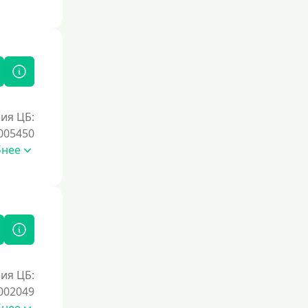
ия ЦБ:
005450
бнее
ия ЦБ:
002049