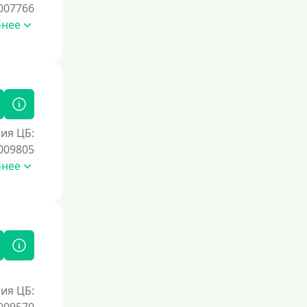
007766
бнее
ия ЦБ:
009805
бнее
ия ЦБ: