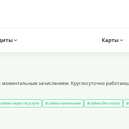
диты
Карты
у с моментальным зачислением. Круглосуточно работаю
займы через госуслуги
займы наличными
займы без отказа
мс займ
все займы
займы ночью
займы без комиссии
з
подобрать займ
рейтинг займов
правила предоставления 