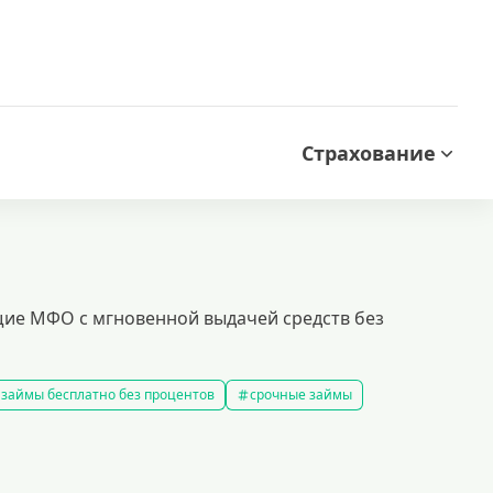
Страхование
щие МФО с мгновенной выдачей средств без
займы бесплатно без процентов
срочные займы
аймы на карту за 15 минут
выбрать экспресс займ в рф
займов
рефинансирование займов
калькулятор займов