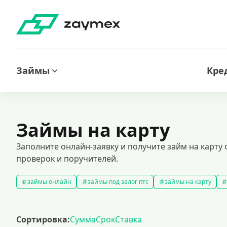
Займы
Кре
Займы на карту
Заполните онлайн-заявку и получите займ на карт
проверок и поручителей.
займы онлайн
займы под залог птс
займы на карту
быстрые займы
займы до зарплаты
новые займы
с
долгосрочные займы
популярные займы
лучшие займы
Сортировка:
Сумма
Срок
Ставка