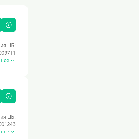
ия ЦБ:
009711
бнее
ия ЦБ:
001243
бнее