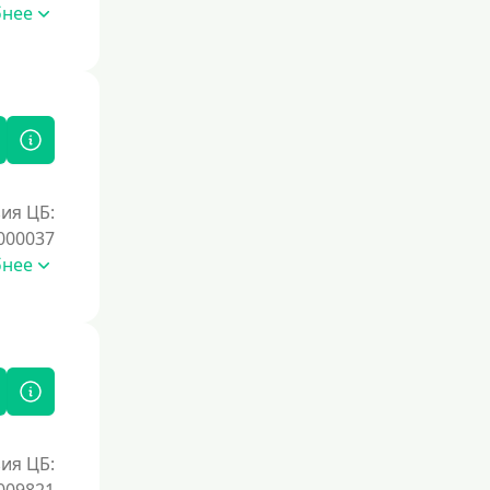
бнее
ия ЦБ:
000037
бнее
ия ЦБ: