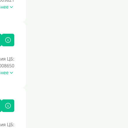
009821
бнее
ия ЦБ:
008650
бнее
ия ЦБ: