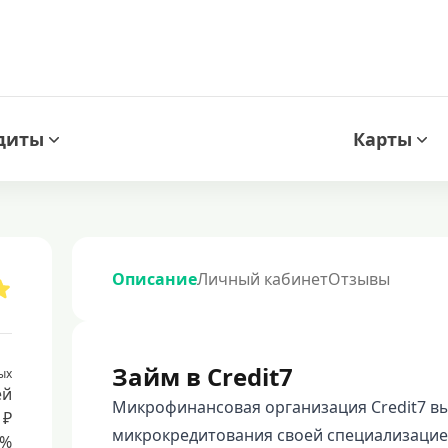
диты
Карты
Описание
Личный кабинет
Отзывы
Займ в Credit7
ых
ей
Микрофинансовая организация Credit7 в
 ₽
микрокредитования своей специализацией
8%