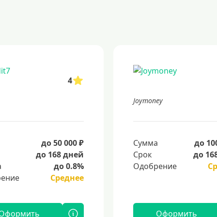
4
Joymoney
а
до 50 000 ₽
Сумма
до 10
до 168 дней
Срок
до 16
а
до 0.8%
Одобрение
С
ение
Среднее
Оформить
Оформить