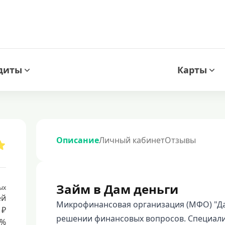
диты
Карты
Описание
Личный кабинет
Отзывы
Займ в Дам деньги
ых
ей
Микрофинансовая организация (МФО) "Дам
 ₽
решении финансовых вопросов. Специали
8%