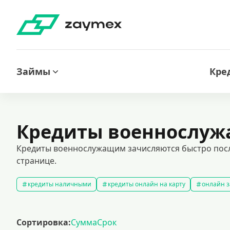
Займы
Кре
Кредиты военнослу
Кредиты военнослужащим зачисляются быстро после
странице.
кредиты наличными
кредиты онлайн на карту
онлайн з
кредитный калькулятор
рефинансирование кредитов
с
кредиты на 1000000 рублей
кредиты безработным
кред
Сортировка:
Сумма
Срок
кредит на 200000 рублей
кредиты под низкий процент
з