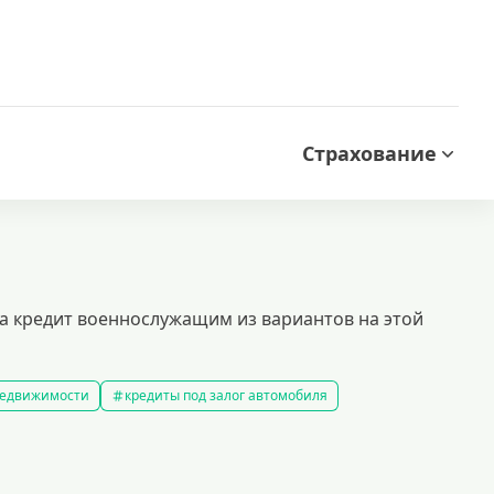
Страхование
а кредит военнослужащим из вариантов на этой
 недвижимости
кредиты под залог автомобиля
редиты без справки о доходах
кредиты пенсионерам
 рублей
кредит на 500000 рублей
кредиты с 18 лет
на строительство дома
кредиты без залога