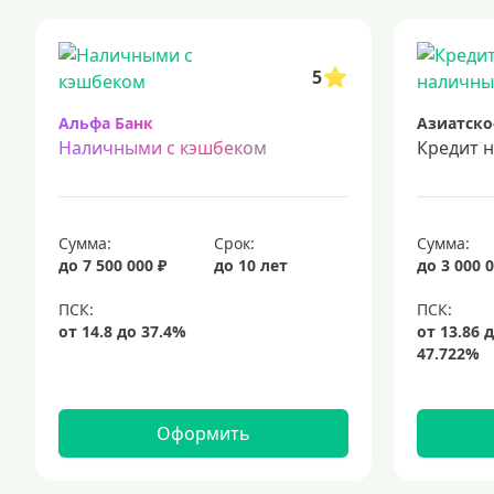
кредиты для самозанятых
кредит на ремонт
кредиты на
срочный кредит
подбор кредита
5
Альфа Банк
Азиатско
Наличными с кэшбеком
Кредит 
Сумма:
Срок:
Сумма:
до 7 500 000 ₽
до 10 лет
до 3 000 0
Оформить