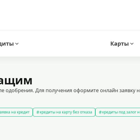
диты
Карты
жащим
 одобрения. Для получения оформите онлайн заявку н
аявка на кредит
кредиты на карту без отказа
кредиты под залог
амые выгодные кредиты
кредиты с плохой кредитной историей
к
ит 100000 рублей
кредит на 300000 рублей
кредит на 2 миллиона
аявка на кредит во все банки
образовательные кредиты
кредит 