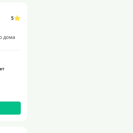
5
о дома
лет